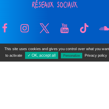
RÉSEAUX SOCIAUX
This site uses cookies and gives you control over what you wan
to activate
✓ OK, accept all
Privacy policy
Personalize
Contribution sans titre
Renaître
RÈGLEMENT
-
MENTIONS LÉGALES
-
POLITIQUE GÉNÉRALE DE
CONFIDENTIALITÉ
-
ACCESSIBILITÉ : NON CONFORME
CONTACTEZ-NOUS
© 2026 RATP -